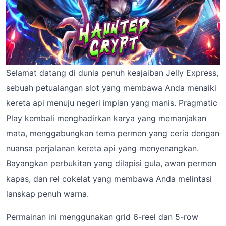
Selamat datang di dunia penuh keajaiban Jelly Express,
sebuah petualangan slot yang membawa Anda menaiki
kereta api menuju negeri impian yang manis. Pragmatic
Play kembali menghadirkan karya yang memanjakan
mata, menggabungkan tema permen yang ceria dengan
nuansa perjalanan kereta api yang menyenangkan.
Bayangkan perbukitan yang dilapisi gula, awan permen
kapas, dan rel cokelat yang membawa Anda melintasi
lanskap penuh warna.
Permainan ini menggunakan grid 6-reel dan 5-row