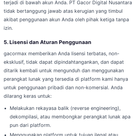
terjadi di bawah akun Anda. PT Gacor Digital Nusantara
tidak bertanggung jawab atas kerugian yang timbul
akibat penggunaan akun Anda oleh pihak ketiga tanpa
izin.
5. Lisensi dan Aturan Penggunaan
gacormax memberikan Anda lisensi terbatas, non-
eksklusif, tidak dapat dipindahtangankan, dan dapat
ditarik kembali untuk mengunduh dan menggunakan
perangkat lunak yang tersedia di platform kami hanya
untuk penggunaan pribadi dan non-komersial. Anda
dilarang keras untuk:
Melakukan rekayasa balik (reverse engineering),
dekompilasi, atau membongkar perangkat lunak apa
pun dari platform.
Menggunakan platform untuk tujuan ilegal atau