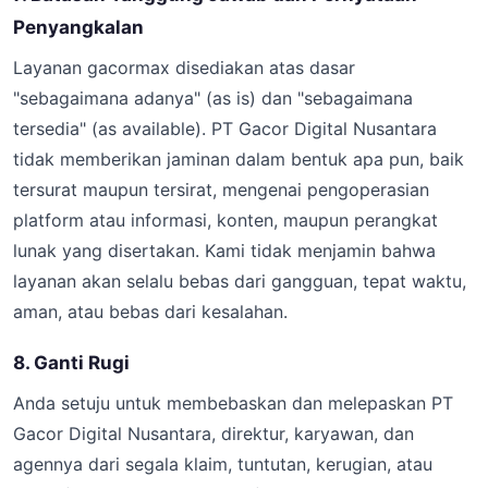
Penyangkalan
Layanan gacormax disediakan atas dasar
"sebagaimana adanya" (as is) dan "sebagaimana
tersedia" (as available). PT Gacor Digital Nusantara
tidak memberikan jaminan dalam bentuk apa pun, baik
tersurat maupun tersirat, mengenai pengoperasian
platform atau informasi, konten, maupun perangkat
lunak yang disertakan. Kami tidak menjamin bahwa
layanan akan selalu bebas dari gangguan, tepat waktu,
aman, atau bebas dari kesalahan.
8. Ganti Rugi
Anda setuju untuk membebaskan dan melepaskan PT
Gacor Digital Nusantara, direktur, karyawan, dan
agennya dari segala klaim, tuntutan, kerugian, atau