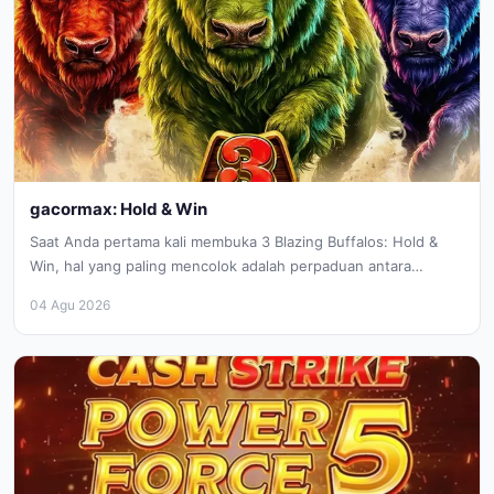
gacormax: Hold & Win
Saat Anda pertama kali membuka 3 Blazing Buffalos: Hold &
Win, hal yang paling mencolok adalah perpaduan antara
nuansa Wild...
04 Agu 2026