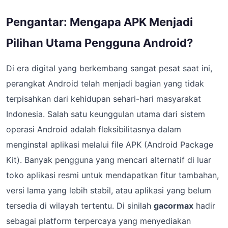
Pengantar: Mengapa APK Menjadi
Pilihan Utama Pengguna Android?
Di era digital yang berkembang sangat pesat saat ini,
perangkat Android telah menjadi bagian yang tidak
terpisahkan dari kehidupan sehari-hari masyarakat
Indonesia. Salah satu keunggulan utama dari sistem
operasi Android adalah fleksibilitasnya dalam
menginstal aplikasi melalui file APK (Android Package
Kit). Banyak pengguna yang mencari alternatif di luar
toko aplikasi resmi untuk mendapatkan fitur tambahan,
versi lama yang lebih stabil, atau aplikasi yang belum
tersedia di wilayah tertentu. Di sinilah
gacormax
hadir
sebagai platform terpercaya yang menyediakan