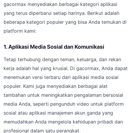
gacormax menyediakan berbagai kategori aplikasi
yang terus diperbarui setiap harinya. Berikut adalah
beberapa kategori populer yang bisa Anda temukan di
platform kami:
1. Aplikasi Media Sosial dan Komunikasi
Tetap terhubung dengan teman, keluarga, dan rekan
kerja adalah hal yang krusial. Di gacormax, Anda dapat
menemukan versi terbaru dari aplikasi media sosial
populer. Kami juga menyediakan berbagai alat
tambahan untuk meningkatkan pengalaman bersosial
media Anda, seperti pengunduh video untuk platform
sosial atau aplikasi manajemen akun ganda yang
memudahkan Anda mengelola kehidupan pribadi dan
profesional dalam satu perangkat.