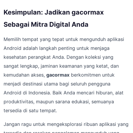
Kesimpulan: Jadikan gacormax
Sebagai Mitra Digital Anda
Memilih tempat yang tepat untuk mengunduh aplikasi
Android adalah langkah penting untuk menjaga
kesehatan perangkat Anda. Dengan koleksi yang
sangat lengkap, jaminan keamanan yang ketat, dan
kemudahan akses,
gacormax
berkomitmen untuk
menjadi destinasi utama bagi seluruh pengguna
Android di Indonesia. Baik Anda mencari hiburan, alat
produktivitas, maupun sarana edukasi, semuanya
tersedia di satu tempat.
Jangan ragu untuk mengeksplorasi ribuan aplikasi yang