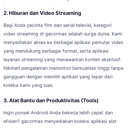
2. Hiburan dan Video Streaming
Bagi Anda pecinta film dan serial televisi, kategori
video streaming di gacormax adalah surga dunia. Kami
menyediakan akses ke berbagai aplikasi pemutar video
yang mendukung berbagai format, serta aplikasi
layanan streaming yang menawarkan konten eksklusif.
Nikmati pengalaman menonton berkualitas tinggi tanpa
gangguan dengan memilih aplikasi yang tepat dari
koleksi kami yang luas.
3. Alat Bantu dan Produktivitas (Tools)
Ingin ponsel Android Anda bekerja lebih cepat dan
efisien? gacormax menyediakan koleksi aplikasi alat