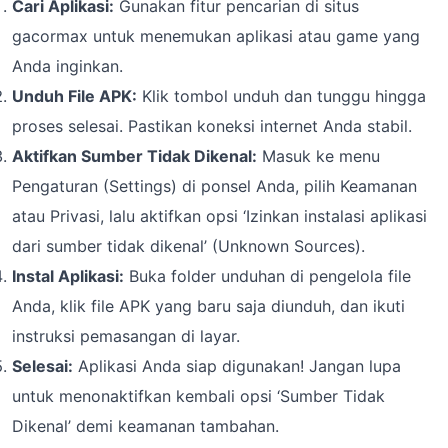
Cari Aplikasi:
Gunakan fitur pencarian di situs
gacormax untuk menemukan aplikasi atau game yang
Anda inginkan.
Unduh File APK:
Klik tombol unduh dan tunggu hingga
proses selesai. Pastikan koneksi internet Anda stabil.
Aktifkan Sumber Tidak Dikenal:
Masuk ke menu
Pengaturan (Settings) di ponsel Anda, pilih Keamanan
atau Privasi, lalu aktifkan opsi ‘Izinkan instalasi aplikasi
dari sumber tidak dikenal’ (Unknown Sources).
Instal Aplikasi:
Buka folder unduhan di pengelola file
Anda, klik file APK yang baru saja diunduh, dan ikuti
instruksi pemasangan di layar.
Selesai:
Aplikasi Anda siap digunakan! Jangan lupa
untuk menonaktifkan kembali opsi ‘Sumber Tidak
Dikenal’ demi keamanan tambahan.