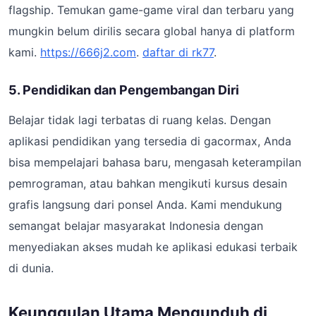
flagship. Temukan game-game viral dan terbaru yang
mungkin belum dirilis secara global hanya di platform
kami.
https://666j2.com
.
daftar di rk77
.
5. Pendidikan dan Pengembangan Diri
Belajar tidak lagi terbatas di ruang kelas. Dengan
aplikasi pendidikan yang tersedia di gacormax, Anda
bisa mempelajari bahasa baru, mengasah keterampilan
pemrograman, atau bahkan mengikuti kursus desain
grafis langsung dari ponsel Anda. Kami mendukung
semangat belajar masyarakat Indonesia dengan
menyediakan akses mudah ke aplikasi edukasi terbaik
di dunia.
Keunggulan Utama Mengunduh di