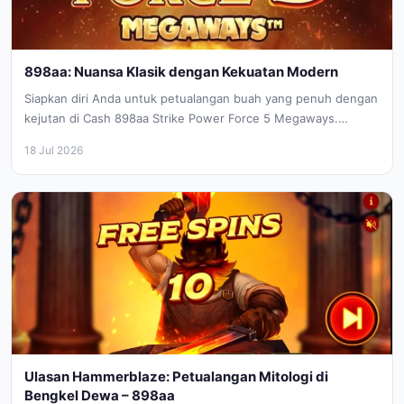
898aa: Nuansa Klasik dengan Kekuatan Modern
Siapkan diri Anda untuk petualangan buah yang penuh dengan
kejutan di Cash 898aa Strike Power Force 5 Megaways.
Blueprint 898aa...
18 Jul 2026
Ulasan Hammerblaze: Petualangan Mitologi di
Bengkel Dewa – 898aa